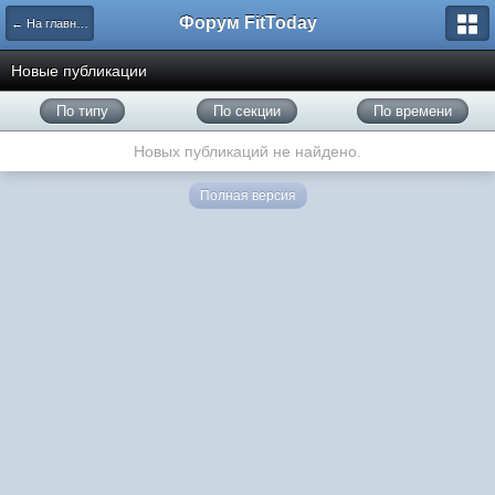
Форум FitToday
← На главную
Новые публикации
По типу
По секции
По времени
Новых публикаций не найдено.
Полная версия