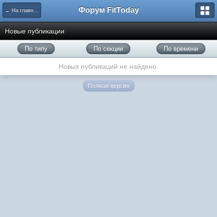
Форум FitToday
← На главную
Новые публикации
По типу
По секции
По времени
Новых публикаций не найдено.
Полная версия