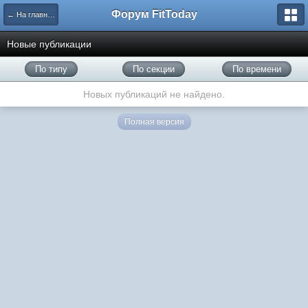
Форум FitToday
← На главную
Новые публикации
По типу
По секции
По времени
Новых публикаций не найдено.
Полная версия