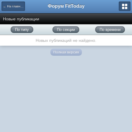
Форум FitToday
← На главную
Новые публикации
По типу
По секции
По времени
Новых публикаций не найдено.
Полная версия