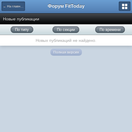
Форум FitToday
← На главную
Новые публикации
По типу
По секции
По времени
Новых публикаций не найдено.
Полная версия