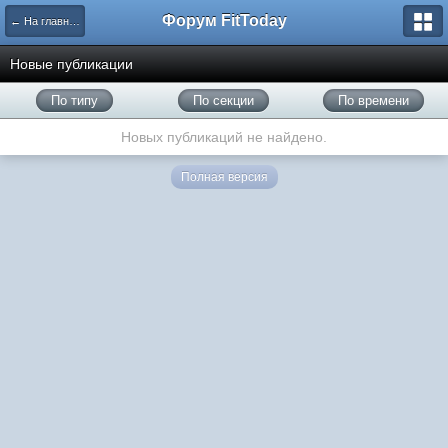
Форум FitToday
← На главную
Новые публикации
По типу
По секции
По времени
Новых публикаций не найдено.
Полная версия