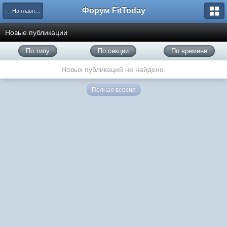
Форум FitToday
← На главную
Новые публикации
По типу
По секции
По времени
Новых публикаций не найдено.
Полная версия