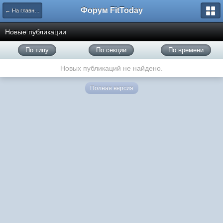
Форум FitToday
← На главную
Новые публикации
По типу
По секции
По времени
Новых публикаций не найдено.
Полная версия