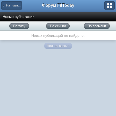
Форум FitToday
← На главную
Новые публикации
По типу
По секции
По времени
Новых публикаций не найдено.
Полная версия