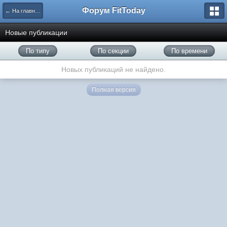
Форум FitToday
← На главную
Новые публикации
По типу
По секции
По времени
Новых публикаций не найдено.
Полная версия