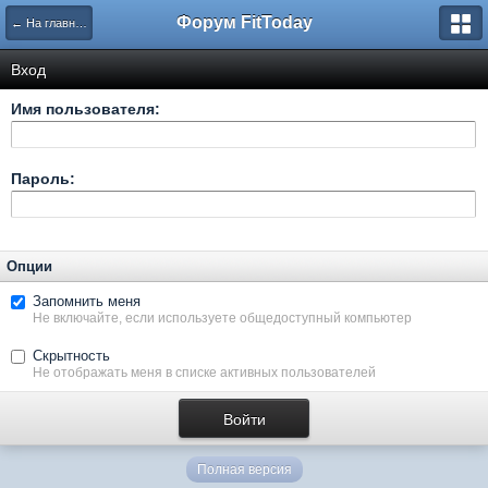
Форум FitToday
← На главную
Вход
Имя пользователя:
Пароль:
Опции
Запомнить меня
Не включайте, если используете общедоступный компьютер
Скрытность
Не отображать меня в списке активных пользователей
Полная версия