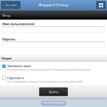
Форум FitToday
← На главную
Вход
Имя пользователя:
Пароль:
Опции
Запомнить меня
Не включайте, если используете общедоступный компьютер
Скрытность
Не отображать меня в списке активных пользователей
Полная версия