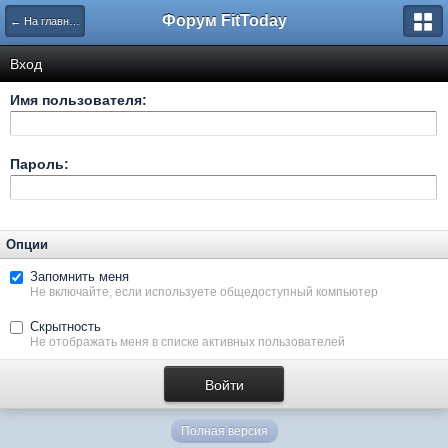
Форум FitToday
← На главную
Вход
Имя пользователя:
Пароль:
Опции
Запомнить меня
Не включайте, если используете общедоступный компьютер
Скрытность
Не отображать меня в списке активных пользователей
Полная версия