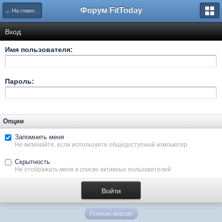
Форум FitToday
← На главную
Вход
Имя пользователя:
Пароль:
Опции
Запомнить меня
Не включайте, если используете общедоступный компьютер
Скрытность
Не отображать меня в списке активных пользователей
Полная версия