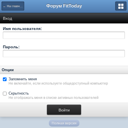
Форум FitToday
← На главную
Вход
Имя пользователя:
Пароль:
Опции
Запомнить меня
Не включайте, если используете общедоступный компьютер
Скрытность
Не отображать меня в списке активных пользователей
Полная версия