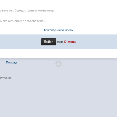
пользуете общедоступный компьютер
писке активных пользователей
Конфиденциальность
или
Отмена
Помощь
зательна