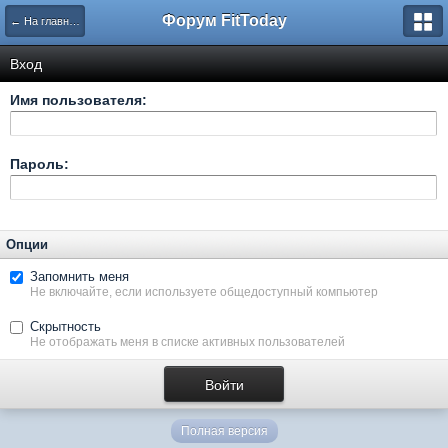
Форум FitToday
← На главную
Вход
Имя пользователя:
Пароль:
Опции
Запомнить меня
Не включайте, если используете общедоступный компьютер
Скрытность
Не отображать меня в списке активных пользователей
Полная версия