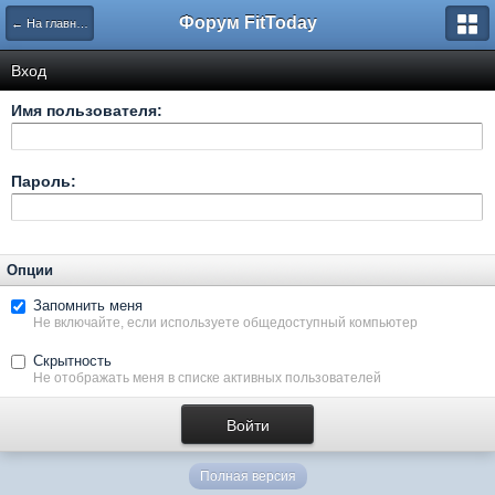
Форум FitToday
← На главную
Вход
Имя пользователя:
Пароль:
Опции
Запомнить меня
Не включайте, если используете общедоступный компьютер
Скрытность
Не отображать меня в списке активных пользователей
Полная версия