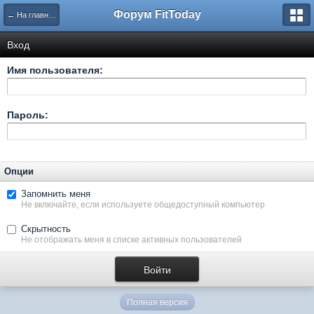
Форум FitToday
← На главную
Вход
Имя пользователя:
Пароль:
Опции
Запомнить меня
Не включайте, если используете общедоступный компьютер
Скрытность
Не отображать меня в списке активных пользователей
Полная версия