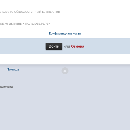
пользуете общедоступный компьютер
писке активных пользователей
Конфиденциальность
или
Отмена
Помощь
зательна