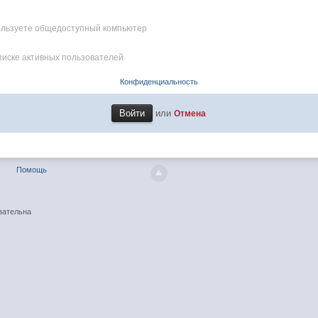
пользуете общедоступный компьютер
писке активных пользователей
Конфиденциальность
или
Отмена
Помощь
зательна