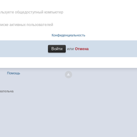
пользуете общедоступный компьютер
писке активных пользователей
Конфиденциальность
или
Отмена
Помощь
зательна