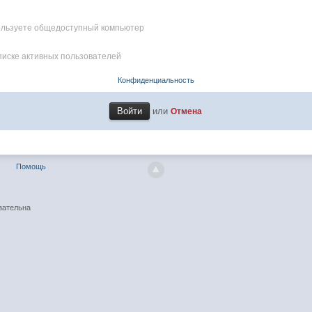
пользуете общедоступный компьютер
писке активных пользователей
Конфиденциальность
или
Отмена
Помощь
зательна