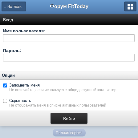
Форум FitToday
← На главную
Вход
Имя пользователя:
Пароль:
Опции
Запомнить меня
Не включайте, если используете общедоступный компьютер
Скрытность
Не отображать меня в списке активных пользователей
Полная версия