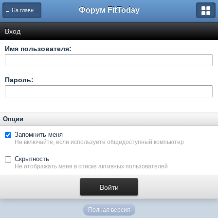
Форум FitToday
← На главную
Вход
Имя пользователя:
Пароль:
Опции
Запомнить меня
Не включайте, если используете общедоступный компьютер
Скрытность
Не отображать меня в списке активных пользователей
Полная версия