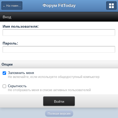
Форум FitToday
← На главную
Вход
Имя пользователя:
Пароль:
Опции
Запомнить меня
Не включайте, если используете общедоступный компьютер
Скрытность
Не отображать меня в списке активных пользователей
Полная версия