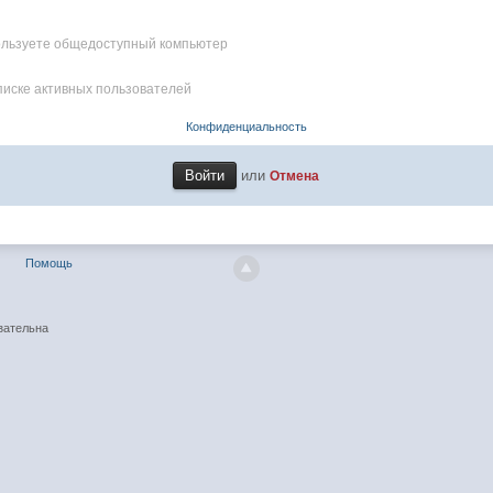
пользуете общедоступный компьютер
писке активных пользователей
Конфиденциальность
или
Отмена
Помощь
зательна