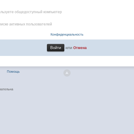
пользуете общедоступный компьютер
писке активных пользователей
Конфиденциальность
или
Отмена
Помощь
зательна