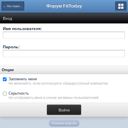
Форум FitToday
← На главную
Вход
Имя пользователя:
Пароль:
Опции
Запомнить меня
Не включайте, если используете общедоступный компьютер
Скрытность
Не отображать меня в списке активных пользователей
Полная версия