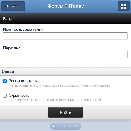
Форум FitToday
← На главную
Вход
Имя пользователя:
Пароль:
Опции
Запомнить меня
Не включайте, если используете общедоступный компьютер
Скрытность
Не отображать меня в списке активных пользователей
Полная версия