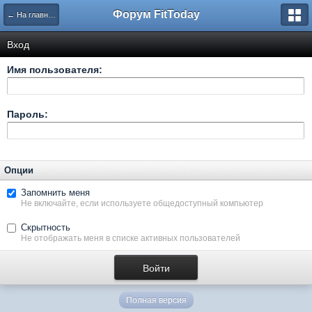
Форум FitToday
← На главную
Вход
Имя пользователя:
Пароль:
Опции
Запомнить меня
Не включайте, если используете общедоступный компьютер
Скрытность
Не отображать меня в списке активных пользователей
Полная версия