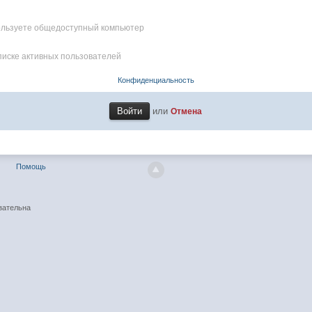
пользуете общедоступный компьютер
писке активных пользователей
Конфиденциальность
или
Отмена
Помощь
зательна