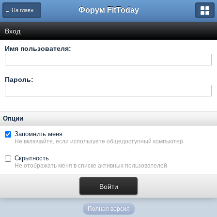
Форум FitToday
← На главную
Вход
Имя пользователя:
Пароль:
Опции
Запомнить меня
Не включайте, если используете общедоступный компьютер
Скрытность
Не отображать меня в списке активных пользователей
Полная версия