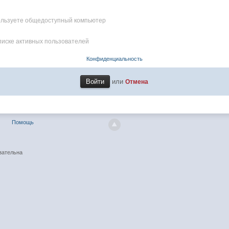
пользуете общедоступный компьютер
писке активных пользователей
Конфиденциальность
или
Отмена
Помощь
зательна