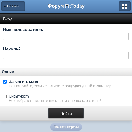
Форум FitToday
← На главную
Вход
Имя пользователя:
Пароль:
Опции
Запомнить меня
Не включайте, если используете общедоступный компьютер
Скрытность
Не отображать меня в списке активных пользователей
Полная версия