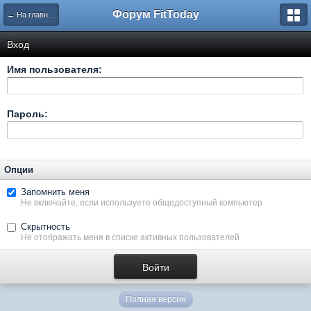
Форум FitToday
← На главную
Вход
Имя пользователя:
Пароль:
Опции
Запомнить меня
Не включайте, если используете общедоступный компьютер
Скрытность
Не отображать меня в списке активных пользователей
Полная версия