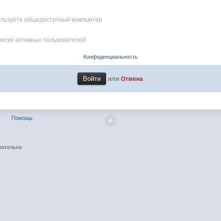
пользуете общедоступный компьютер
писке активных пользователей
Конфиденциальность
или
Отмена
Помощь
зательна