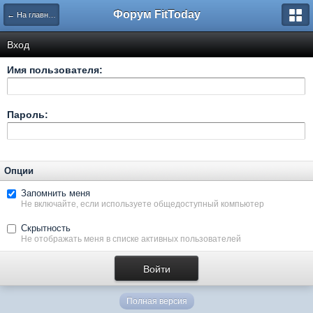
Форум FitToday
← На главную
Вход
Имя пользователя:
Пароль:
Опции
Запомнить меня
Не включайте, если используете общедоступный компьютер
Скрытность
Не отображать меня в списке активных пользователей
Полная версия