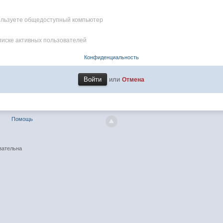
пользуете общедоступный компьютер
писке активных пользователей
Конфиденциальность
или
Отмена
Помощь
зательна