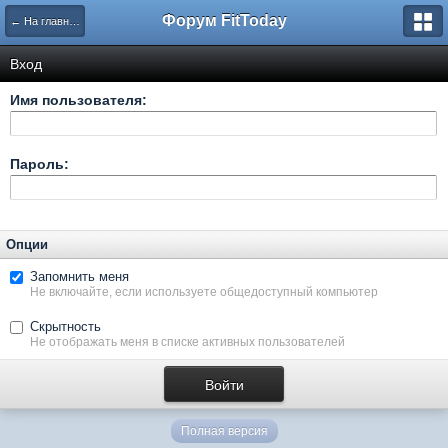
Форум FitToday
← На главную
Вход
Имя пользователя:
Пароль:
Опции
Запомнить меня
Не включайте, если используете общедоступный компьютер
Скрытность
Не отображать меня в списке активных пользователей
Полная версия