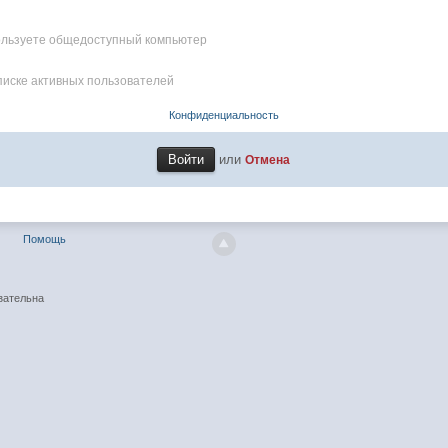
пользуете общедоступный компьютер
писке активных пользователей
Конфиденциальность
или
Отмена
Помощь
зательна